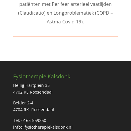
patiënten met Perifeer arterieel vaatlijden
(Claudicatio) en Longproblematiek (COPD –
Astma-Covid-19).
Fysiotherapie Kalsdonk
Heilig Hartplein 35
4702 RE Roosendaal
Belder 2-4
4704 RK Roosendaal
Tel: 0165-559250
info@fysiotherapiekalsdonk.nl