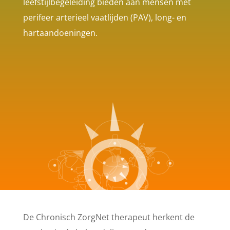
leefstijlbegeleiding bieden aan mensen met
perifeer arterieel vaatlijden (PAV), long- en
hartaandoeningen.
De Chronisch ZorgNet therapeut herkent de